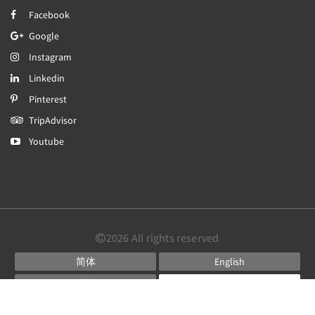
Facebook
Google
Instagram
Linkedin
Pinterest
TripAdvisor
Youtube
2026
All rights reserved
简体
English
日本語
Português
Español