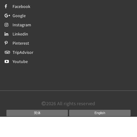
Facebook
Google
Instagram
Linkedin
Pinterest
TripAdvisor
Youtube
2026
All rights reserved
简体
English
日本語
Português
Español