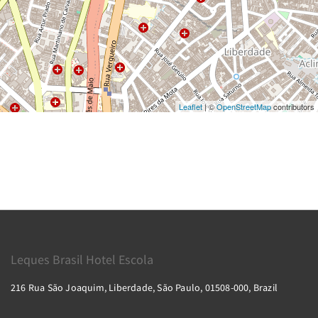
Leaflet
| ©
OpenStreetMap
contributors
Leques Brasil Hotel Escola
216 Rua São Joaquim, Liberdade, São Paulo, 01508-000, Brazil