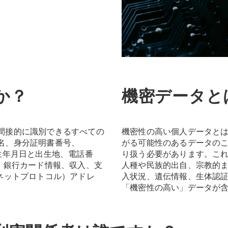
か？
機密データと
間接的に識別できるすべての
機密性の高い個人データと
名、身分証明書番号、
がる可能性のあるデータの
生年月日と出生地、電話番
り扱う必要があります。こ
、銀行カード情報、収入、支
人種や民族的出自、宗教的
ネットプロトコル）アドレ
入状況、遺伝情報、生体認
「機密性の高い」データが