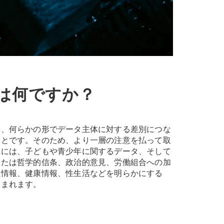
は何ですか？
は、何らかの形でデータ主体に対する差別につな
ことです。そのため、より一層の注意を払って取
れには、子どもや青少年に関するデータ、そして
または哲学的信条、政治的意見、労働組合への加
証情報、健康情報、性生活などを明らかにする
含まれます。