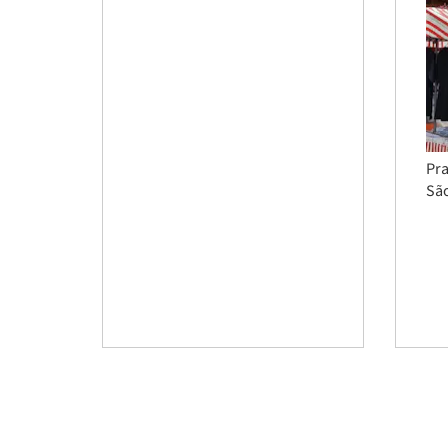
Pra
São