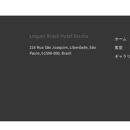
Leques Brasil Hotel Escola
ホーム
216 Rua São Joaquim, Liberdade, São
客室
Paulo, 01508-000, Brazil
ギャラ