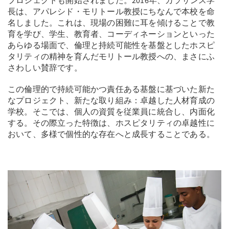
プロジェクトも開始されました。2016年、カラサンス学
長は、アパレシド・モリトール教授にちなんで本校を命
名しました。これは、現場の困難に耳を傾けることで教
育を学び、学生、教育者、コーディネーションといった
あらゆる場面で、倫理と持続可能性を基盤としたホスピ
タリティの精神を育んだモリトール教授への、まさにふ
さわしい賛辞です。
この倫理的で持続可能かつ責任ある基盤に基づいた新た
なプロジェクト、新たな取り組み：卓越した人材育成の
学校。そこでは、個人の資質を従業員に統合し、内面化
する。その際立った特徴は、ホスピタリティの卓越性に
おいて、多様で個性的な存在へと成長することである。
Previous
Next