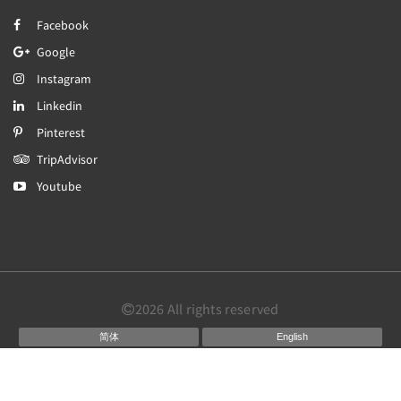
Facebook
Google
Instagram
Linkedin
Pinterest
TripAdvisor
Youtube
2026
All rights reserved
简体
English
日本語
Português
Español