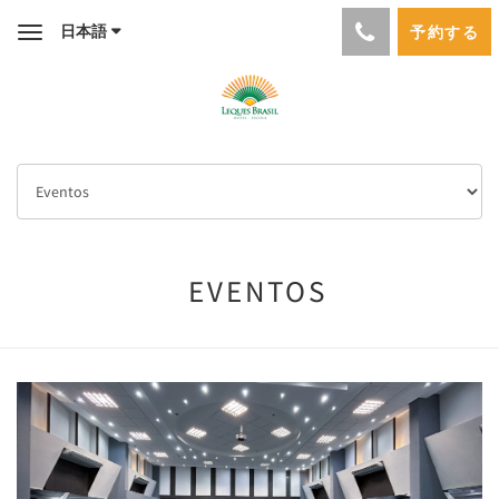
日本語
予約する
Toggle
navigation
EVENTOS
Previous
Next