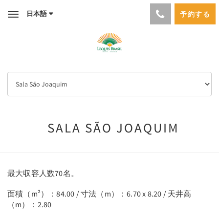
日本語
予約する
Toggle
navigation
SALA SÃO JOAQUIM
最大収容人数70名。
面積（m²）：84.00 / 寸法（m）：6.70 x 8.20 / 天井高
（m）：2.80