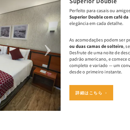
Superior Double
Perfeito para casais ou amigo
Superior Double com café d
elegância em cada detalhe.
As acomodações podem ser p
ou duas camas de solteiro
, s
Desfrute de uma noite de des
padrão americano, e comece 
completo e variado — um conv
desde o primeiro instante.
詳細はこちら