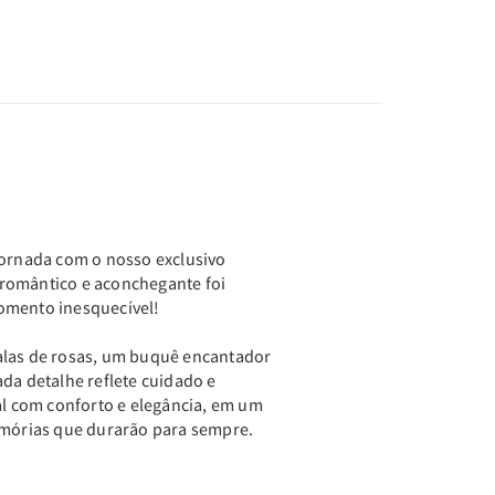
jornada com o nosso exclusivo
romântico e aconchegante foi
omento inesquecível!
alas de rosas, um buquê encantador
ada detalhe reflete cuidado e
ial com conforto e elegância, em um
emórias que durarão para sempre.