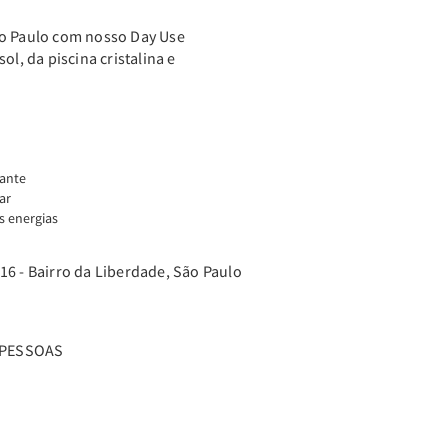
ão Paulo com nosso Day Use
ol, da piscina cristalina e
gante
ar
s energias
6 - Bairro da Liberdade, São Paulo
2 PESSOAS