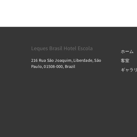
Leques Brasil Hotel Escola
ホーム
216 Rua São Joaquim, Liberdade, São
客室
Paulo, 01508-000, Brazil
ギャラ