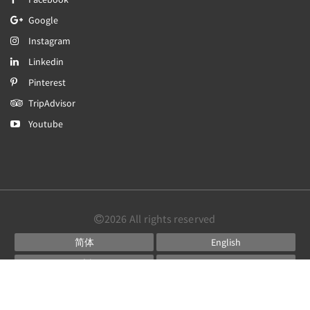
Google
Instagram
Linkedin
Pinterest
TripAdvisor
Youtube
2026
All rights reserved
简体
English
日本語
Português
Español
Powered by
Canvas