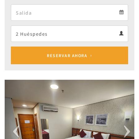
Arrival
Departure
calendar
Departure
Guests
calendar
Guests
calendar
RESERVAR AHORA
Previous
Next