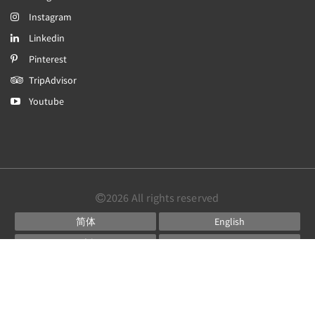
Instagram
Linkedin
Pinterest
TripAdvisor
Youtube
2026
All rights reserved
简体
English
日本語
Português
Español
Powered by
Canvas