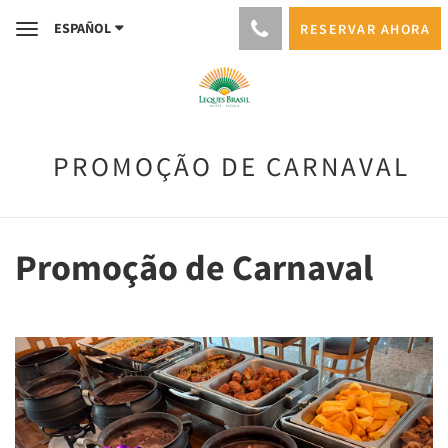
ESPAÑOL
RESERVAR AHORA
Toggle
navigation
PROMOÇÃO DE CARNAVAL
Promoção de Carnaval
Previous
Next