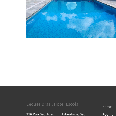
Leques Brasil Hotel Escola
Home
216 Rua São Joaquim, Liberdade, São
Rooms