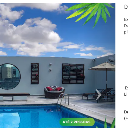
D
Next
E
Da
p
E
L
D
(