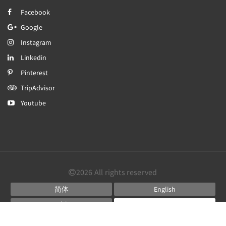
Facebook
Google
Instagram
Linkedin
Pinterest
TripAdvisor
Youtube
2026
All rights reserved
简体
English
日本語
Português
Español