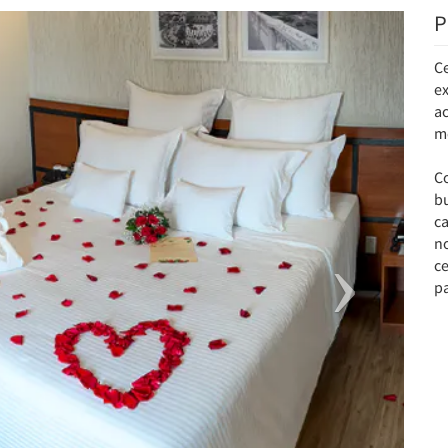
P
Next
C
e
a
m
C
b
ca
n
c
p