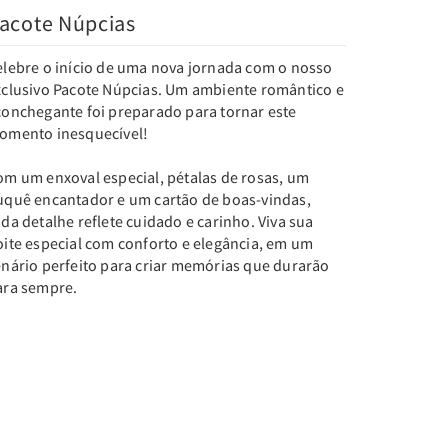
acote Núpcias
elebre o início de uma nova jornada com o nosso
xclusivo Pacote Núpcias. Um ambiente romântico e
conchegante foi preparado para tornar este
omento inesquecível!
om um enxoval especial, pétalas de rosas, um
uquê encantador e um cartão de boas-vindas,
da detalhe reflete cuidado e carinho. Viva sua
oite especial com conforto e elegância, em um
enário perfeito para criar memórias que durarão
ara sempre.