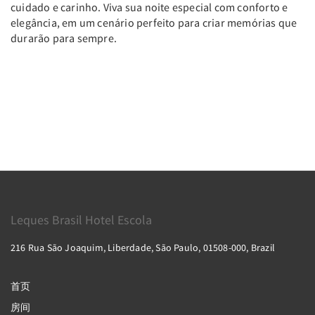
cuidado e carinho. Viva sua noite especial com conforto e
elegância, em um cenário perfeito para criar memórias que
durarão para sempre.
Leques Brasil Hotel Escola
216 Rua São Joaquim, Liberdade, São Paulo, 01508-000, Brazil
首页
房间