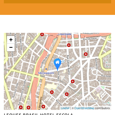
+
−
Leaflet
| ©
OpenStreetMap
contributors
LEQUES BRASIL HOTEL ESCOLA