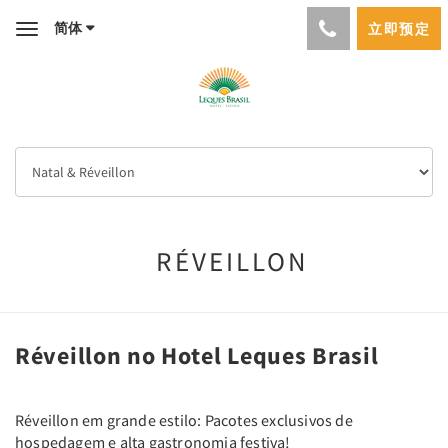
简体
立即预定
Toggle
navigation
RÉVEILLON
Réveillon no Hotel Leques Brasil
Réveillon em grande estilo: Pacotes exclusivos de
hospedagem e alta gastronomia festiva!