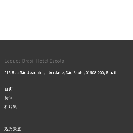
Leques Brasil Hotel Escola
216 Rua São Joaquim, Liberdade, São Paulo, 01508-000, Brazil
首页
房间
相片集
观光景点