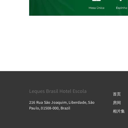
Leques Brasil Hotel Escola
首页
216 Rua São Joaquim, Liberdade, São
房间
Paulo, 01508-000, Brazil
相片集