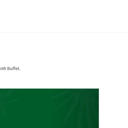
E
ith Buffet.
Next