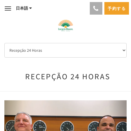
日本語
予約する
Toggle
navigation
RECEPÇÃO 24 HORAS
Previous
Next