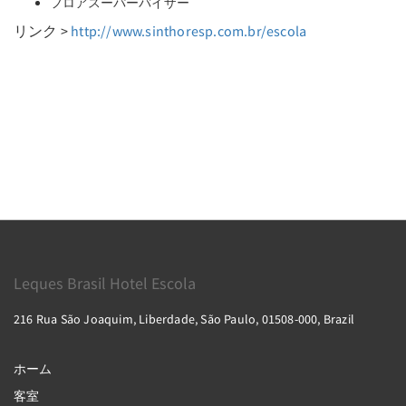
フロアスーパーバイザー
リンク >
http://www.sinthoresp.com.br/escola
Leques Brasil Hotel Escola
216 Rua São Joaquim, Liberdade, São Paulo, 01508-000, Brazil
ホーム
客室